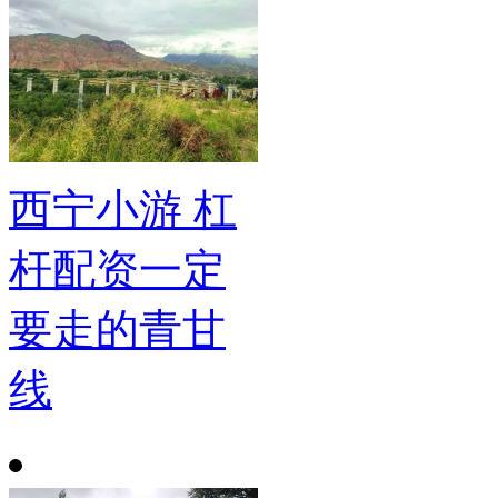
西宁小游 杠
杆配资一定
要走的青甘
线