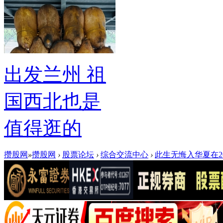
出发兰州 祖
国西北也是
值得逛的
攒股网
»
攒股网
›
股票论坛
›
综合交流中心
›
此生无悔入华夏在20