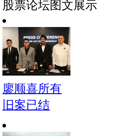
股票论坛图文展示
廖顺喜所有
旧案已结