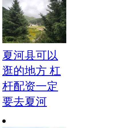
夏河县可以
逛的地方 杠
杆配资一定
要去夏河