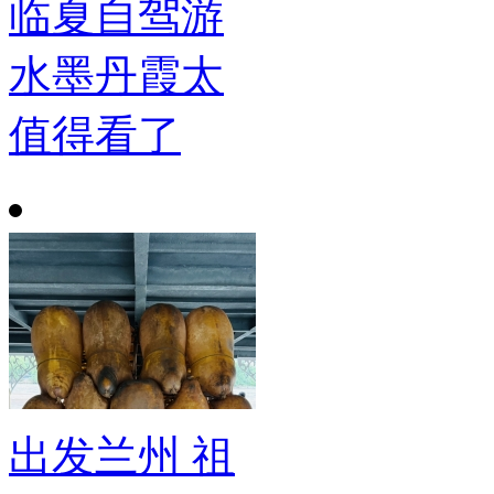
临夏自驾游
水墨丹霞太
值得看了
出发兰州 祖