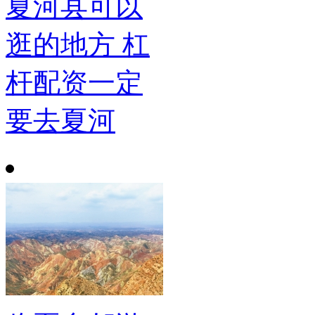
夏河县可以
逛的地方 杠
杆配资一定
要去夏河