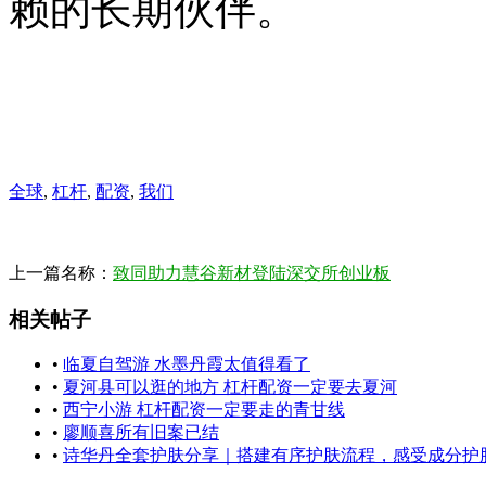
赖的长期伙伴。
全球
,
杠杆
,
配资
,
我们
上一篇名称：
致同助力慧谷新材登陆深交所创业板
相关帖子
•
临夏自驾游 水墨丹霞太值得看了
•
夏河县可以逛的地方 杠杆配资一定要去夏河
•
西宁小游 杠杆配资一定要走的青甘线
•
廖顺喜所有旧案已结
•
诗华丹全套护肤分享｜搭建有序护肤流程，感受成分护