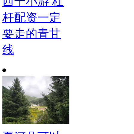
西宁小游 杠
杆配资一定
要走的青甘
线