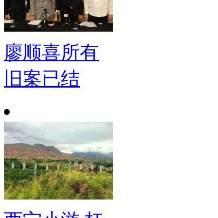
廖顺喜所有
旧案已结