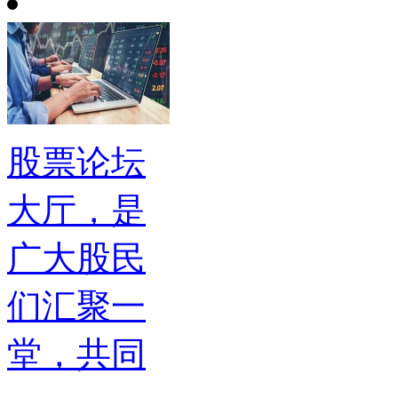
股票论坛
大厅，是
广大股民
们汇聚一
堂，共同