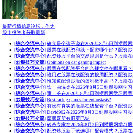
最新行情信息论坛，作为
股市投资者获取最新
[综合交流中心]
确实是个孩子谥在2026年8月6日到攒股
[综合交流中心]
股票在线配资和线下配资哪个好？配资炒
[综合交流中心]
配资炒股平台的交易规则是什么？股票在
[炒股技巧交流]
Opinions on car gaming impact
[综合交流中心]
股票在线配资平台的合规文件在哪里看？
[综合交流中心]
谁用过股票在线配资的按周配资？配资炒
[综合交流中心]
谁知道配资炒股的盈利概率高吗？股票在
[综合交流中心]
饮一曲温柔在2026年8月5日到攒股网学
[综合交流中心]
雍二爷在2026年8月4日到攒股网学习股
[炒股技巧交流]
Best racing games for enthusiasts?
[综合交流中心]
有没有真实的股票在线配资平台？配资炒
[综合交流中心]
David902在2026年8月3日到攒股网学习
[炒股技巧交流]
廖顺喜所有旧案已结
[综合交流中心]
砖杀专家在2026年8月2日到攒股网学习
[综合交流中心]
配资炒股新手该选哪种配资模式？股票在