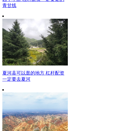
青甘线
夏河县可以逛的地方 杠杆配资
一定要去夏河