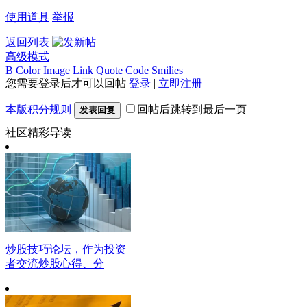
使用道具
举报
返回列表
高级模式
B
Color
Image
Link
Quote
Code
Smilies
您需要登录后才可以回帖
登录
|
立即注册
本版积分规则
回帖后跳转到最后一页
发表回复
社区精彩导读
炒股技巧论坛，作为投资
者交流炒股心得、分