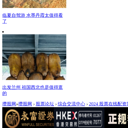
临夏自驾游 水墨丹霞太值得看
了
出发兰州 祖国西北也是值得逛
的
攒股网
»
攒股网
›
股票论坛
›
综合交流中心
›
2024 股票在线配