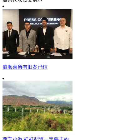
廖顺喜所有旧案已结
西宁小游 杠杆配资一定要走的