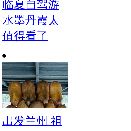
临夏自驾游
水墨丹霞太
值得看了
出发兰州 祖