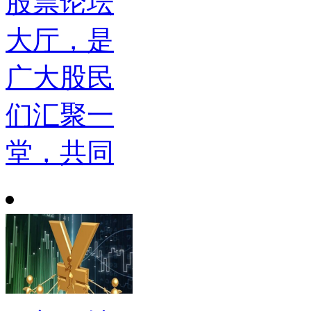
股票论坛
大厅，是
广大股民
们汇聚一
堂，共同