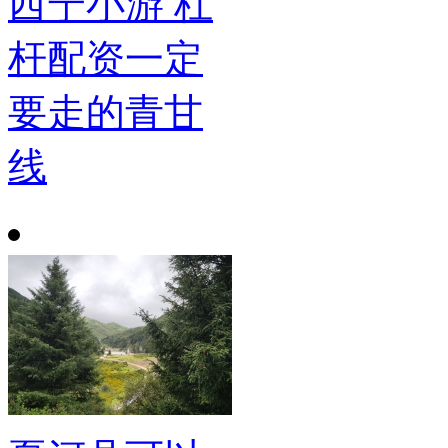
西宁小游 杠
杆配资一定
要走的青甘
线