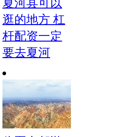
夏河县可以
逛的地方 杠
杆配资一定
要去夏河