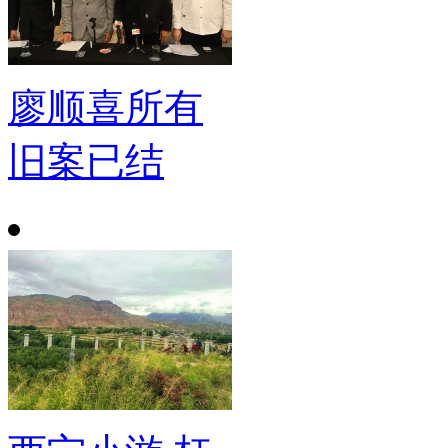
廖顺喜所有
旧案已结