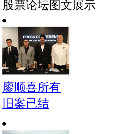
股票论坛图文展示
廖顺喜所有
旧案已结