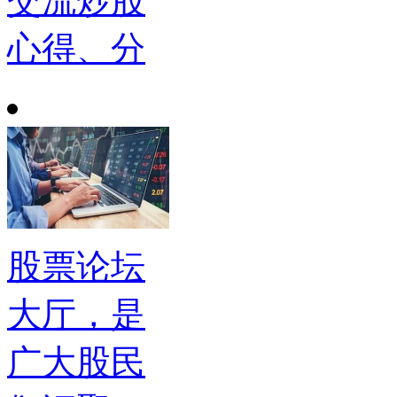
交流炒股
心得、分
股票论坛
大厅，是
广大股民