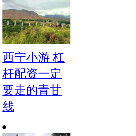
西宁小游 杠
杆配资一定
要走的青甘
线