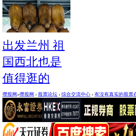
出发兰州 祖
国西北也是
值得逛的
攒股网
»
攒股网
›
股票论坛
›
综合交流中心
›
有没有真实的股票在线