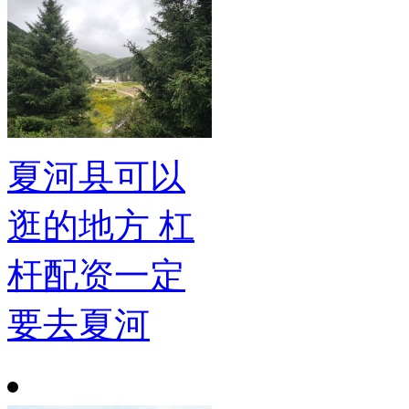
夏河县可以
逛的地方 杠
杆配资一定
要去夏河