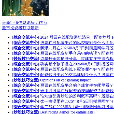
最新行情信息论坛，作为
股市投资者获取最新
[综合交流中心]
2024 股票在线配资避坑清单！配资炒股 1
[综合交流中心]
股票在线配资平台的风控规则是什么？配
[综合交流中心]
飘渺九月在2026年8月7日到攒股网学习
[综合交流中心]
股票在线配资新手容易犯的错误？配资炒
[炒股技巧交流]
诗华丹全套护肤分享｜搭建有序护肤流程
[综合交流中心]
确实是个孩子谥在2026年8月6日到攒股
[综合交流中心]
股票在线配资和线下配资哪个好？配资炒
[综合交流中心]
配资炒股平台的交易规则是什么？股票在
[炒股技巧交流]
Opinions on car gaming impact
[综合交流中心]
股票在线配资平台的合规文件在哪里看？
[综合交流中心]
谁用过股票在线配资的按周配资？配资炒
[综合交流中心]
谁知道配资炒股的盈利概率高吗？股票在
[综合交流中心]
饮一曲温柔在2026年8月5日到攒股网学
[综合交流中心]
雍二爷在2026年8月4日到攒股网学习股
[炒股技巧交流]
Best racing games for enthusiasts?