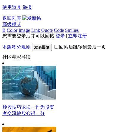
使用道具
举报
返回列表
高级模式
B
Color
Image
Link
Quote
Code
Smilies
您需要登录后才可以回帖
登录
|
立即注册
本版积分规则
回帖后跳转到最后一页
发表回复
社区精彩导读
炒股技巧论坛，作为投资
者交流炒股心得、分