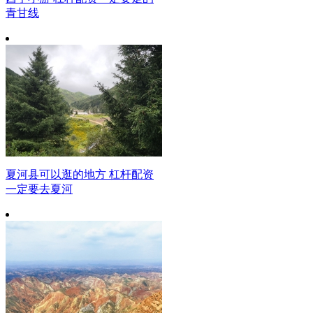
青甘线
夏河县可以逛的地方 杠杆配资
一定要去夏河