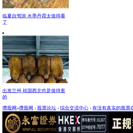
临夏自驾游 水墨丹霞太值得看
了
出发兰州 祖国西北也是值得逛
的
攒股网
»
攒股网
›
股票论坛
›
综合交流中心
›
有没有真实的股票在线