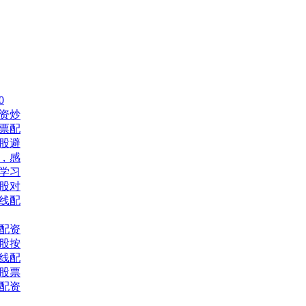
0
资炒
股票配
股避
，感
网学习
股对
线配
配资
股按
线配
习股票
票配资