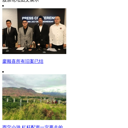
廖顺喜所有旧案已结
西宁小游 杠杆配资一定要走的