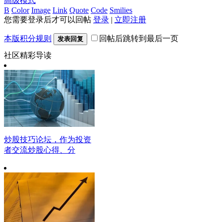
高级模式
B
Color
Image
Link
Quote
Code
Smilies
您需要登录后才可以回帖
登录
|
立即注册
本版积分规则
回帖后跳转到最后一页
发表回复
社区精彩导读
炒股技巧论坛，作为投资
者交流炒股心得、分