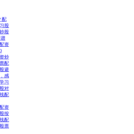
？配
学习股
炒股
靠谱
票配资
0
资炒
股票配
股避
，感
网学习
股对
线配
配资
股按
线配
习股票