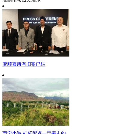
廖顺喜所有旧案已结
西宁小游 杠杆配资一定要走的