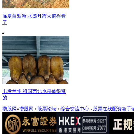
临夏自驾游 水墨丹霞太值得看
了
出发兰州 祖国西北也是值得逛
的
攒股网
»
攒股网
›
股票论坛
›
综合交流中心
›
股票在线配资新手该