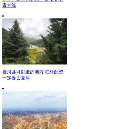
青甘线
夏河县可以逛的地方 杠杆配资
一定要去夏河