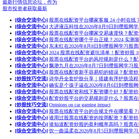
最新行情信息论坛，作为
股市投资者获取最新
[综合交流中心]
股票在线配资平台哪家客服 24 小时在线
[综合交流中心]
大进液压科技在2026年8月9日到攒股网
[综合交流中心]
股票在线配资平台哪家交易速度快？配资
[综合交流中心]
股票在线配资哪个平台正规？2024 实测
[综合交流中心]
东未红在2026年8月8日到攒股网学习股
[综合交流中心]
2024 股票在线配资避坑清单！配资炒股 1
[综合交流中心]
股票在线配资平台的风控规则是什么？配
[综合交流中心]
飘渺九月在2026年8月7日到攒股网学习
[综合交流中心]
股票在线配资新手容易犯的错误？配资炒
[炒股技巧交流]
诗华丹全套护肤分享｜搭建有序护肤流程
[综合交流中心]
确实是个孩子谥在2026年8月6日到攒股
[综合交流中心]
股票在线配资和线下配资哪个好？配资炒
[综合交流中心]
配资炒股平台的交易规则是什么？股票在
[炒股技巧交流]
Opinions on car gaming impact
[综合交流中心]
股票在线配资平台的合规文件在哪里看？
[综合交流中心]
谁用过股票在线配资的按周配资？配资炒
[综合交流中心]
谁知道配资炒股的盈利概率高吗？股票在
[综合交流中心]
饮一曲温柔在2026年8月5日到攒股网学